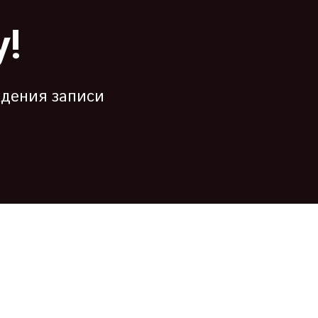
у!
ждения записи